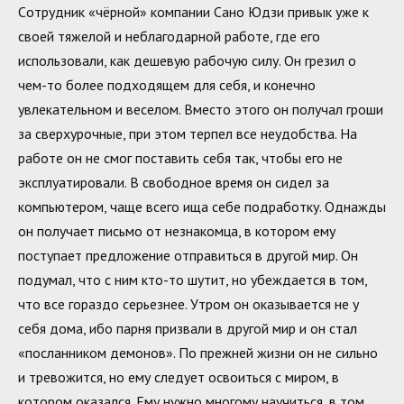
Cотрудник «чёрной» компании Сано Юдзи привык уже к
своей тяжелой и неблагодарной работе, где его
использовали, как дешевую рабочую силу. Он грезил о
чем-то более подходящем для себя, и конечно
увлекательном и веселом. Вместо этого он получал гроши
за сверхурочные, при этом терпел все неудобства. На
работе он не смог поставить себя так, чтобы его не
эксплуатировали. В свободное время он сидел за
компьютером, чаще всего ища себе подработку. Однажды
он получает письмо от незнакомца, в котором ему
поступает предложение отправиться в другой мир. Он
подумал, что с ним кто-то шутит, но убеждается в том,
что все гораздо серьезнее. Утром он оказывается не у
себя дома, ибо парня призвали в другой мир и он стал
«посланником демонов». По прежней жизни он не сильно
и тревожится, но ему следует освоиться с миром, в
котором оказался. Ему нужно многому научиться, в том