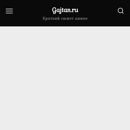
Перейти
Gajtan.ru
к
содержанию
Краткий сюжет аниме