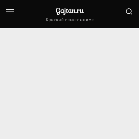
Перейти
Gajtan.ru
к
содержанию
Краткий сюжет аниме