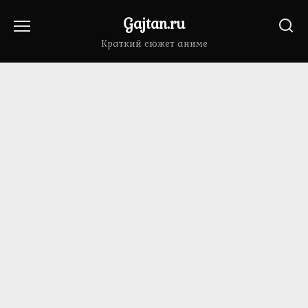
Перейти
Gajtan.ru
к
содержанию
Краткий сюжет аниме