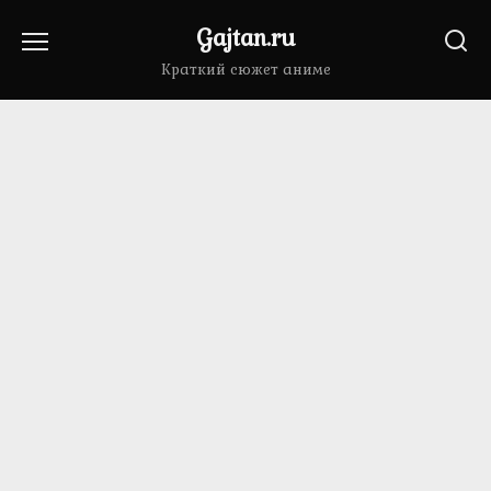
Перейти
Gajtan.ru
к
содержанию
Краткий сюжет аниме