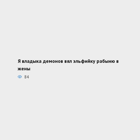
Я владыка демонов вял эльфийку рабыню в
жены
84