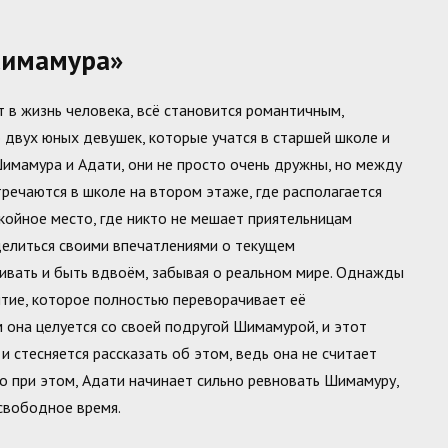
Симамура»
т в жизнь человека, всё становится романтичным,
 двух юных девушек, которые учатся в старшей школе и
Шимамура и Адати, они не просто очень дружны, но между
тречаются в школе на втором этаже, где располагается
окойное место, где никто не мешает приятельницам
делиться своими впечатлениями о текущем
ивать и быть вдвоём, забывая о реальном мире. Однажды
тие, которое полностью переворачивает её
м она целуется со своей подругой Шимамурой, и этот
 и стесняется рассказать об этом, ведь она не считает
Но при этом, Адати начинает сильно ревновать Шимамуру,
свободное время.