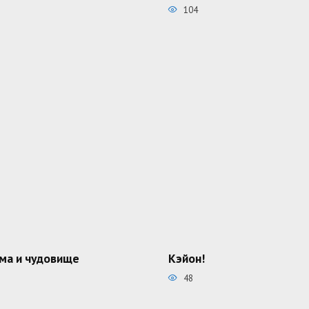
104
ма и чудовище
Кэйон!
48