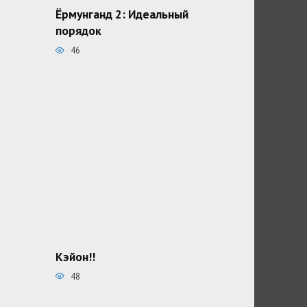
Ёрмунганд 2: Идеальный
порядок
46
Кэйон!!
48