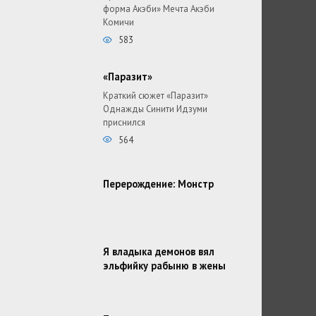
форма Акэби» Мечта Акэби
Комичи
583
«Паразит»
Краткий сюжет «Паразит»
Однажды Синити Идзуми
приснился
564
Перерождение: Монстр
Я владыка демонов вял
эльфийку рабыню в жены