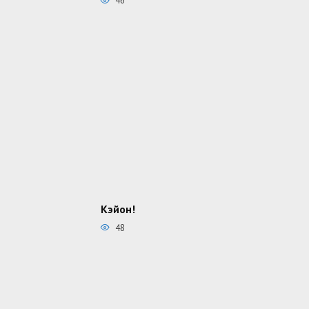
46
Кэйон!
48