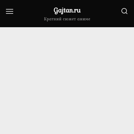
Перейти
Gajtan.ru
к
содержанию
Краткий сюжет аниме