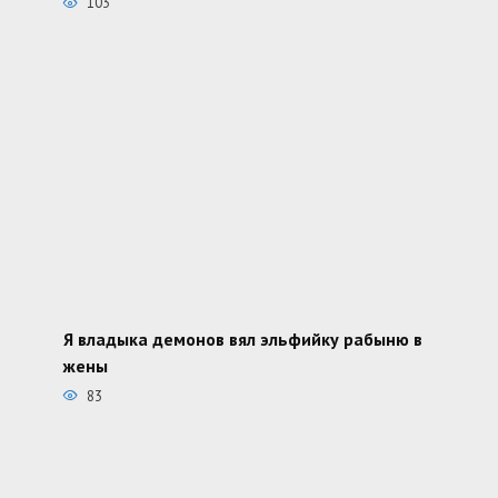
103
Я владыка демонов вял эльфийку рабыню в
жены
83