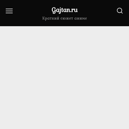
Перейти
Gajtan.ru
к
содержанию
Краткий сюжет аниме