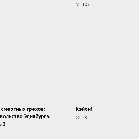
103
 смертных грехов:
Кэйон!
вольство Эдинбурга.
48
ь 2