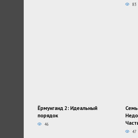
83
Ёрмунганд 2: Идеальный
Семь
порядок
Недо
Част
46
47