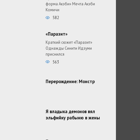
форма Акэби» Мечта Акэби
Комичи
582
«Паразит»
Краткий сюжет «Паразит»
Однажды Синити Идзуми
приснился
563
Перерождение: Монстр
Я владыка демонов вял
эльфийку рабыню в жены