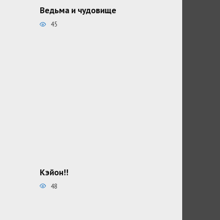
Ведьма и чудовище
45
Кэйон!!
48