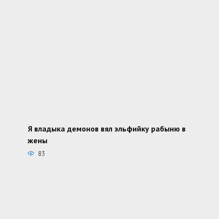
Я владыка демонов вял эльфийку рабыню в
жены
83