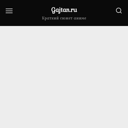
Перейти
Gajtan.ru
к
содержанию
Краткий сюжет аниме