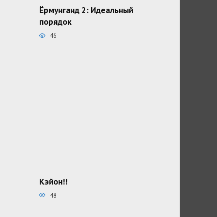
Ёрмунганд 2: Идеальный
порядок
46
Кэйон!!
48