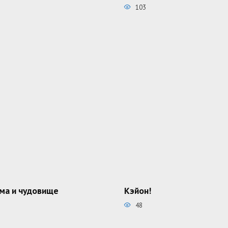
103
ма и чудовище
Кэйон!
48