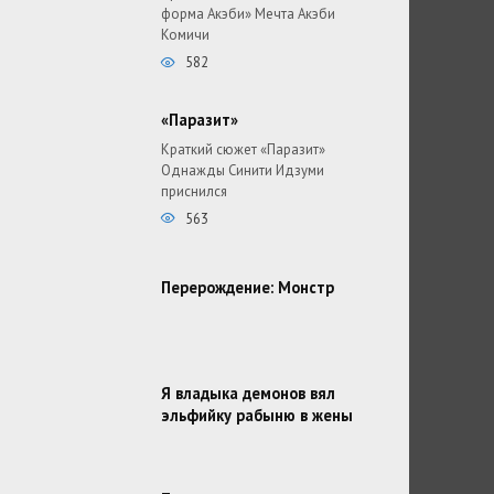
форма Акэби» Мечта Акэби
Комичи
582
«Паразит»
Краткий сюжет «Паразит»
Однажды Синити Идзуми
приснился
563
Перерождение: Монстр
Я владыка демонов вял
эльфийку рабыню в жены