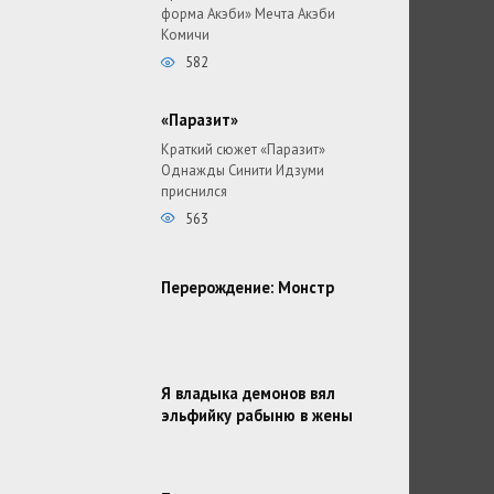
форма Акэби» Мечта Акэби
Комичи
582
«Паразит»
Краткий сюжет «Паразит»
Однажды Синити Идзуми
приснился
563
Перерождение: Монстр
Я владыка демонов вял
эльфийку рабыню в жены