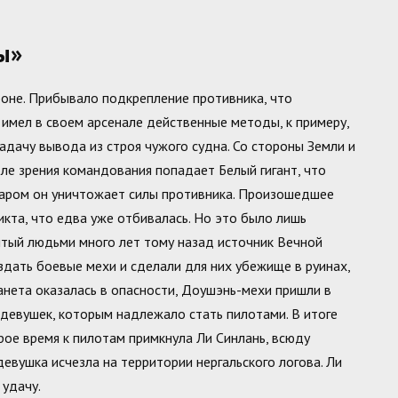
ы»
роне. Прибывало подкрепление противника, что
г имел в своем арсенале действенные методы, к примеру,
адачу вывода из строя чужого судна. Со стороны Земли и
ле зрения командования попадает Белый гигант, что
даром он уничтожает силы противника. Произошедшее
кта, что едва уже отбивалась. Но это было лишь
тый людьми много лет тому назад источник Вечной
здать боевые мехи и сделали для них убежище в руинах,
анета оказалась в опасности, Доушэнь-мехи пришли в
 девушек, которым надлежало стать пилотами. В итоге
рое время к пилотам примкнула Ли Синлань, всюду
евушка исчезла на территории нергальского логова. Ли
 удачу.