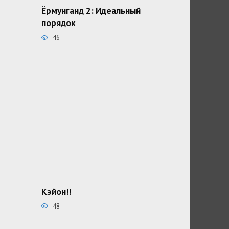
Ёрмунганд 2: Идеальный
порядок
46
Кэйон!!
48