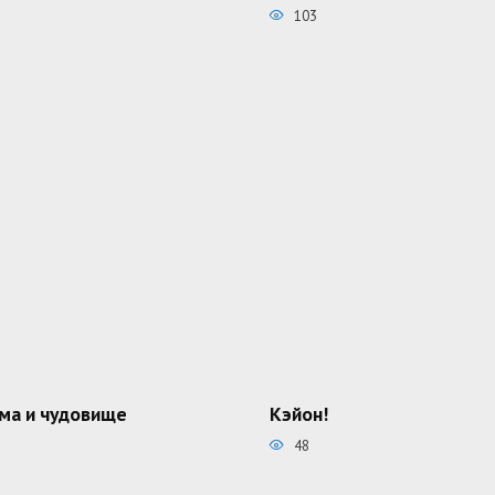
103
ма и чудовище
Кэйон!
48