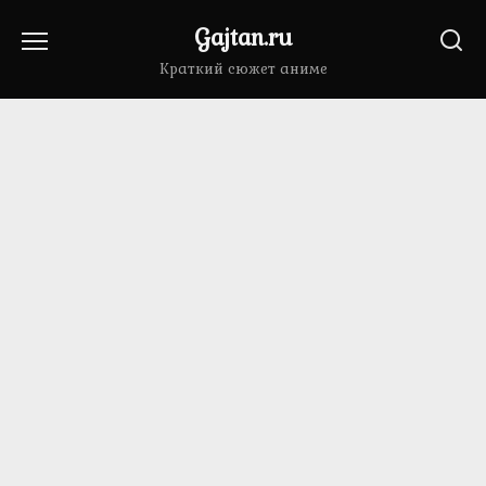
Перейти
Gajtan.ru
к
содержанию
Краткий сюжет аниме