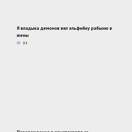
Я владыка демонов вял эльфийку рабыню в
жены
84
Перерождение в аристократа со