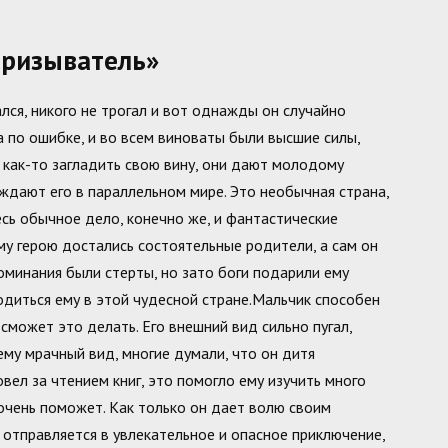
призыватель»
ался, никого не трогал и вот однажды он случайно
а по ошибке, и во всем виноваты были высшие силы,
 как-то загладить свою вину, они дают молодому
ждают его в параллельном мире. Это необычная страна,
есь обычное дело, конечно же, и фантастические
му герою достались состоятельные родители, а сам он
оминания были стерты, но зато боги подарили ему
одиться ему в этой чудесной стране.Мальчик способен
сможет это делать. Его внешний вид сильно пугал,
му мрачный вид, многие думали, что он дитя
овел за чтением книг, это помогло ему изучить много
очень поможет. Как только он дает волю своим
 отправляется в увлекательное и опасное приключение,