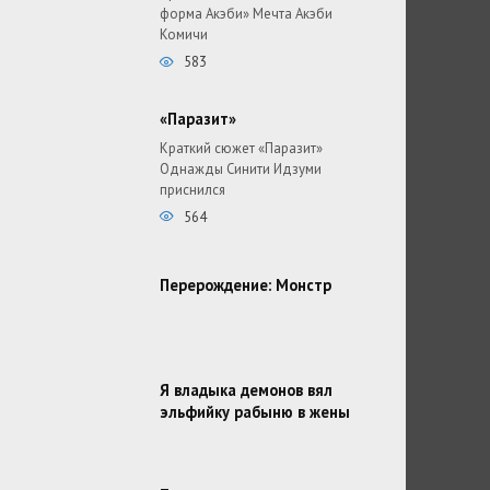
форма Акэби» Мечта Акэби
Комичи
583
«Паразит»
Краткий сюжет «Паразит»
Однажды Синити Идзуми
приснился
564
Перерождение: Монстр
Я владыка демонов вял
эльфийку рабыню в жены