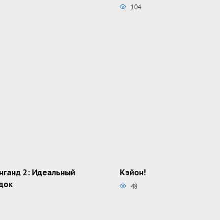
104
нганд 2: Идеальный
Кэйон!
док
48