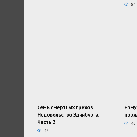
84
Семь смертных грехов:
Ёрму
Недовольство Эдинбурга.
поря
Часть 2
46
47