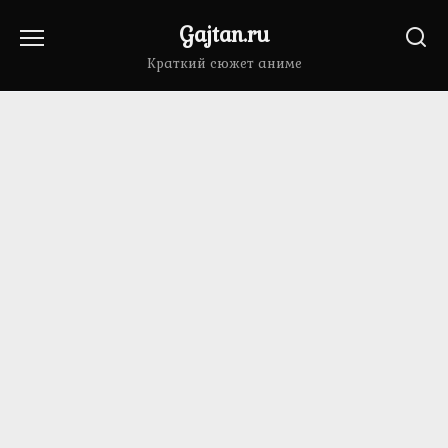
Перейти
Gajtan.ru
к
содержанию
Краткий сюжет аниме