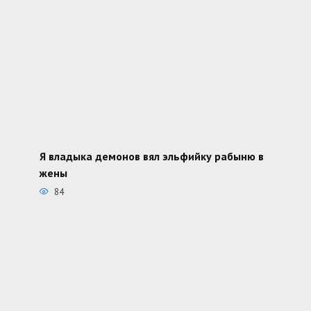
Я владыка демонов вял эльфийку рабыню в
жены
84