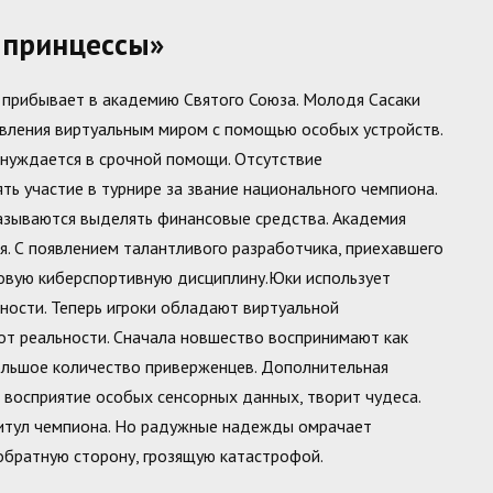
 принцессы»
t прибывает в академию Святого Союза. Молодя Сасаки
авления виртуальным миром с помощью особых устройств.
 нуждается в срочной помощи. Отсутствие
ть участие в турнире за звание национального чемпиона.
казываются выделять финансовые средства. Академия
ия. С появлением талантливого разработчика, приехавшего
новую киберспортивную дисциплину.Юки использует
ности. Теперь игроки обладают виртуальной
т реальности. Сначала новшество воспринимают как
большое количество приверженцев. Дополнительная
 восприятие особых сенсорных данных, творит чудеса.
титул чемпиона. Но радужные надежды омрачает
обратную сторону, грозящую катастрофой.