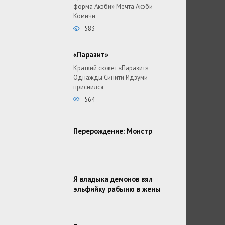
форма Акэби» Мечта Акэби
Комичи
583
«Паразит»
Краткий сюжет «Паразит»
Однажды Синити Идзуми
приснился
564
Перерождение: Монстр
Я владыка демонов вял
эльфийку рабыню в жены