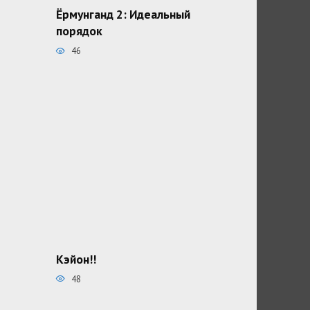
Ёрмунганд 2: Идеальный
порядок
46
Кэйон!!
48