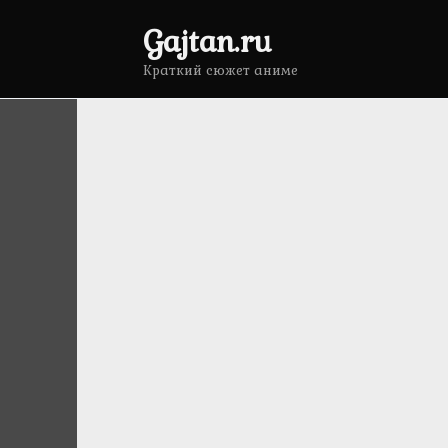
Перейти
Gajtan.ru
к
содержанию
Краткий сюжет аниме