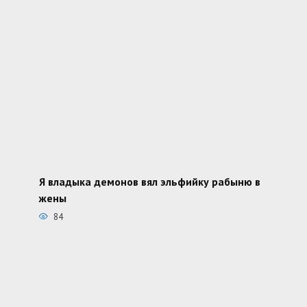
Я владыка демонов вял эльфийку рабыню в
жены
84