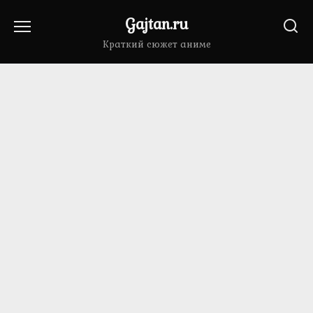
Перейти
Gajtan.ru
к
содержанию
Краткий сюжет аниме