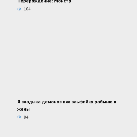
Перерождение: Монстр
104
Я владыка демонов вял эльфийку рабыню в
жены
84