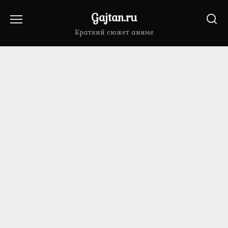
Перейти
Gajtan.ru
к
содержанию
Краткий сюжет аниме