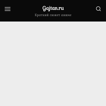
Перейти
Gajtan.ru
к
содержанию
Краткий сюжет аниме