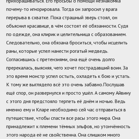
прихорашиваться. Его просьбы о помощи незнакомка
почему-то игнорировала. Тогда он запросил у врага
перерыва в схватке. Пока страшный зверь стоял, он
объяснил красавице, в чём состоят её обязанности. Судя
по одежде, она клирик и целительница с образованием.
Следовательно, она обязана броситься, чтобы исцелить
раны, которые успел нанести рогатый медведь.
Согласившись с претензиями, она ещё очень долго
пререкалась, выясняя, чего хочет пострадавший воин. За
это время монстр успел остыть, охладеть к бою и устать.
К тому же выглядело всё это очень забавно.Послушав
ещё спор, он развернулся и просто ушёл. А самому Айвину
с этого дня предстояло терпеть её днём и ночью. Ведь
именно ему и Кларе необходимо сей час отправиться в
путешествие, чтобы спасти все расы этого мира. Она
принадлежит к племени тёмных эльфов, но утончённость
этого народа её не свойственна. Она слишком много