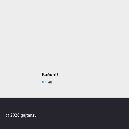
Кэйон!!
48
© 2026 gajtan.ru