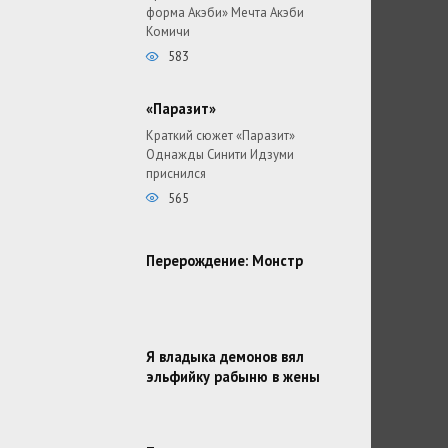
форма Акэби» Мечта Акэби
Комичи
583
«Паразит»
Краткий сюжет «Паразит»
Однажды Синити Идзуми
приснился
565
Перерождение: Монстр
Я владыка демонов вял
эльфийку рабыню в жены