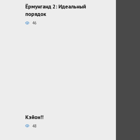
Ёрмунганд 2: Идеальный
порядок
46
Кэйон!!
48