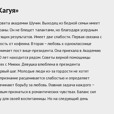
Кагуя»
овета академии Шучин. Выходец из бедной семьи имеет
раны. Он не блещет талантами, но благодаря усердным
ящих результатов. Имеет две слабости. Первая связана с
сть от кофеина. Вторая − любовь к однокласснице
анимает пост вице-президента. Она приехала в Академию
10 лет находится рядом. Советы верной помощницы
ях с Миюки. Девушка влюблена в президента
ервый шаг. Молодые люди из-за гордости не хотят
 признание расценивается слабостью и определяет
ачинают борьбу за любовь. Главная задача каждого −
ым признаться в романтических чувствах. Баланс сил
у для своей воспитанницы. Но на следующий день