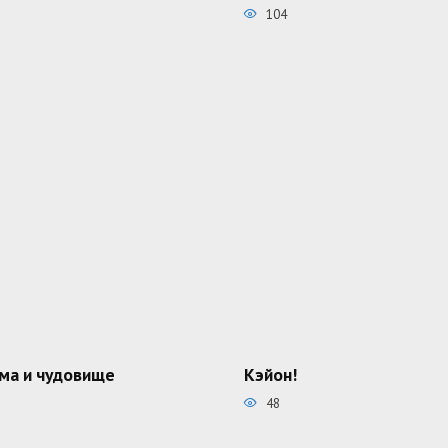
104
ма и чудовище
Кэйон!
48