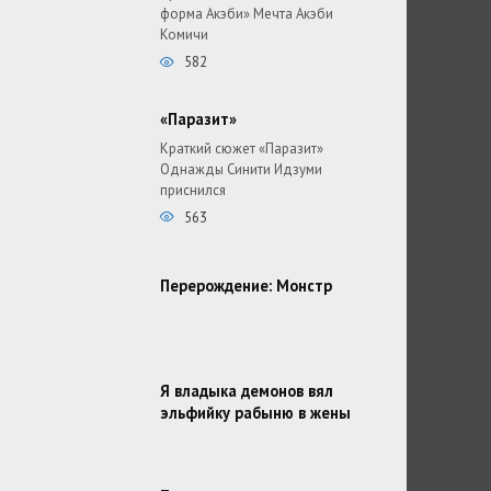
форма Акэби» Мечта Акэби
Комичи
582
«Паразит»
Краткий сюжет «Паразит»
Однажды Синити Идзуми
приснился
563
Перерождение: Монстр
Я владыка демонов вял
эльфийку рабыню в жены