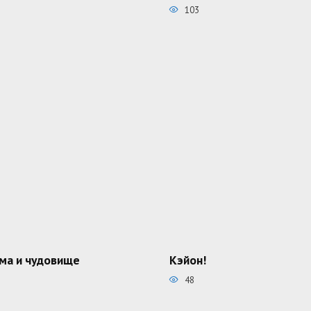
103
ма и чудовище
Кэйон!
48