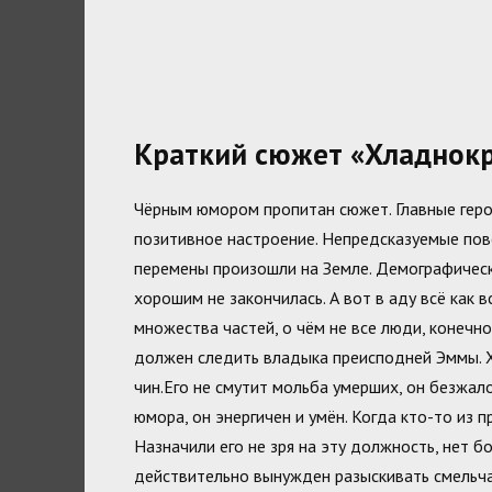
Краткий сюжет «Хладнокр
Чёрным юмором пропитан сюжет. Главные герои
позитивное настроение. Непредсказуемые по
перемены произошли на Земле. Демографически
хорошим не закончилась. А вот в аду всё как 
множества частей, о чём не все люди, конечно,
должен следить владыка преисподней Эммы. Х
чин.Его не смутит мольба умерших, он безжал
юмора, он энергичен и умён. Когда кто-то из
Назначили его не зря на эту должность, нет 
действительно вынужден разыскивать смельчак