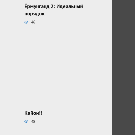
Ёрмунганд 2: Идеальный
порядок
46
Кэйон!!
48