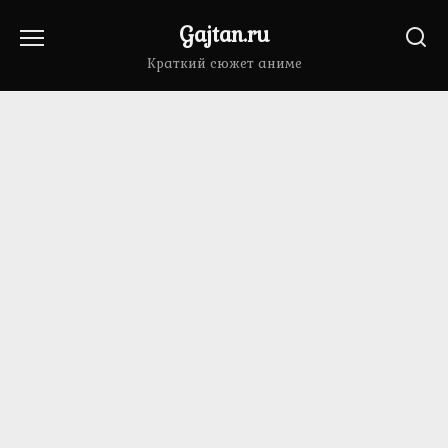
Перейти
Gajtan.ru
к
содержанию
Краткий сюжет аниме