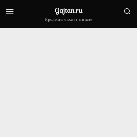
Перейти
Gajtan.ru
к
содержанию
Краткий сюжет аниме