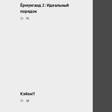
Ёрмунганд 2: Идеальный
порядок
46
Кэйон!!
48