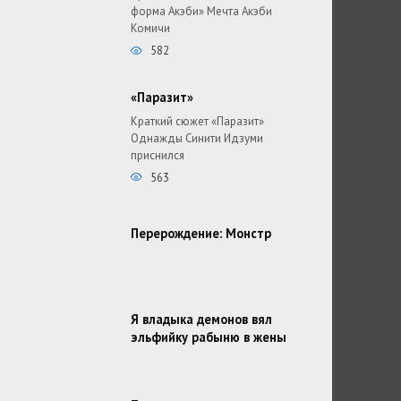
форма Акэби» Мечта Акэби
Комичи
582
«Паразит»
Краткий сюжет «Паразит»
Однажды Синити Идзуми
приснился
563
Перерождение: Монстр
Я владыка демонов вял
эльфийку рабыню в жены