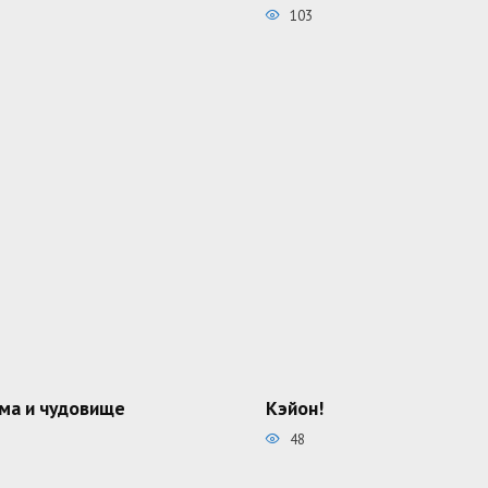
103
ма и чудовище
Кэйон!
48