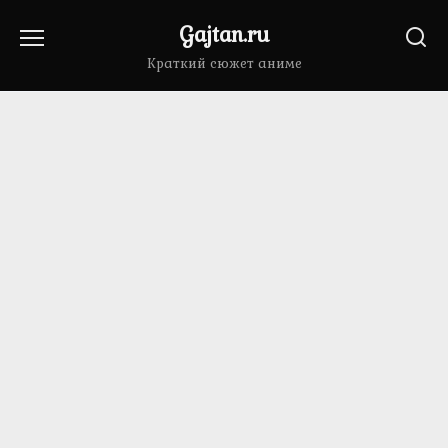
Перейти
Gajtan.ru
к
содержанию
Краткий сюжет аниме