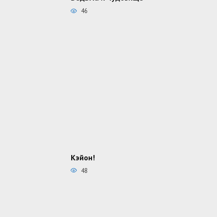
46
Кэйон!
48