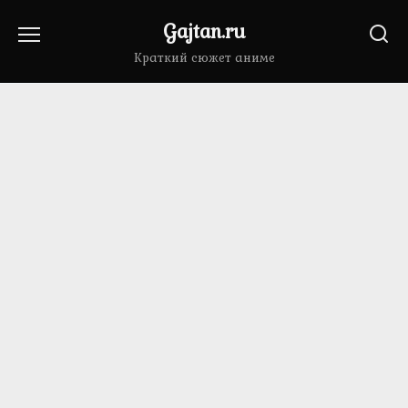
Перейти
Gajtan.ru
к
содержанию
Краткий сюжет аниме