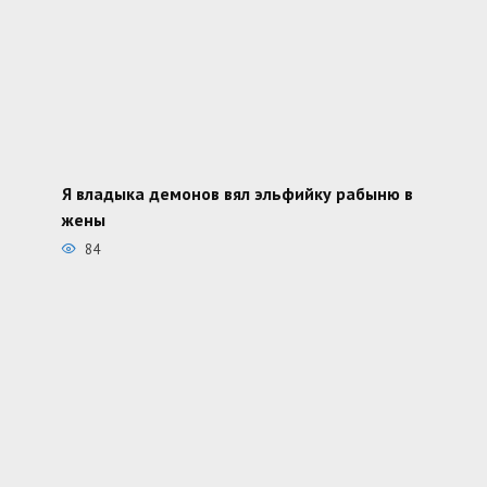
Я владыка демонов вял эльфийку рабыню в
жены
84