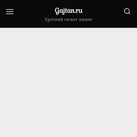
Перейти
Gajtan.ru
к
содержанию
Краткий сюжет аниме