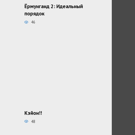
Ёрмунганд 2: Идеальный
порядок
46
Кэйон!!
48