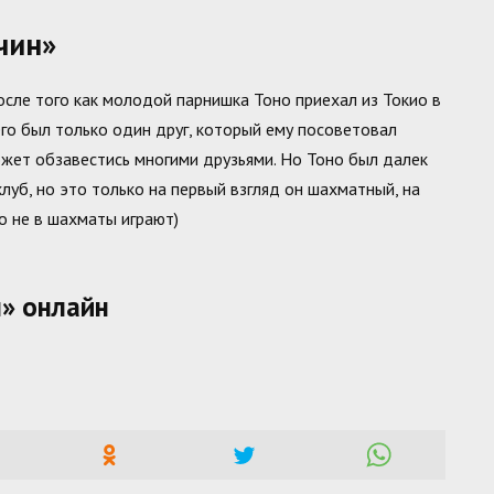
чин»
осле того как молодой парнишка Тоно приехал из Токио в
его был только один друг, который ему посоветовал
может обзавестись многими друзьями. Но Тоно был далек
луб, но это только на первый взгляд он шахматный, на
о не в шахматы играют)
н» онлайн