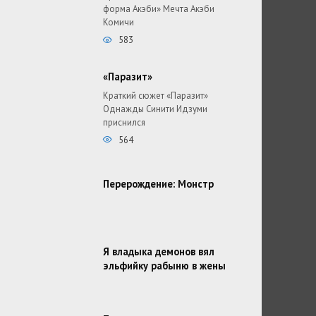
форма Акэби» Мечта Акэби
Комичи
583
«Паразит»
Краткий сюжет «Паразит»
Однажды Синити Идзуми
приснился
564
Перерождение: Монстр
Я владыка демонов вял
эльфийку рабыню в жены