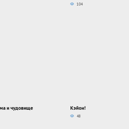
104
ма и чудовище
Кэйон!
48