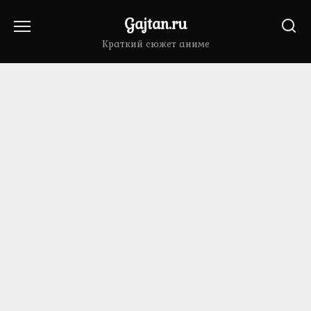
Перейти
Gajtan.ru
к
содержанию
Краткий сюжет аниме