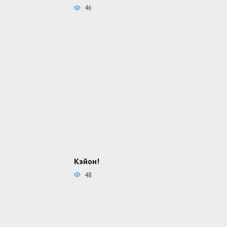
46
Кэйон!
48