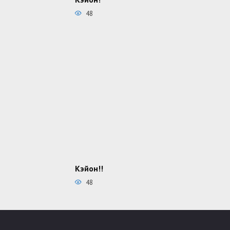
48
Кэйон!!
48