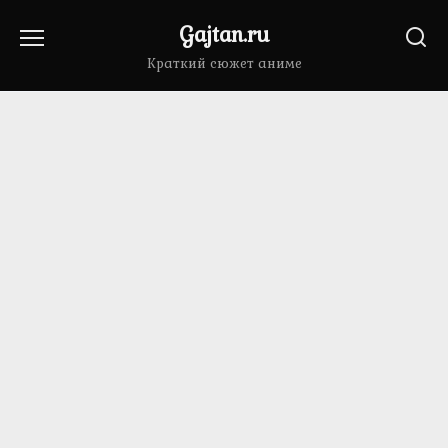
Перейти
Gajtan.ru
к
содержанию
Краткий сюжет аниме