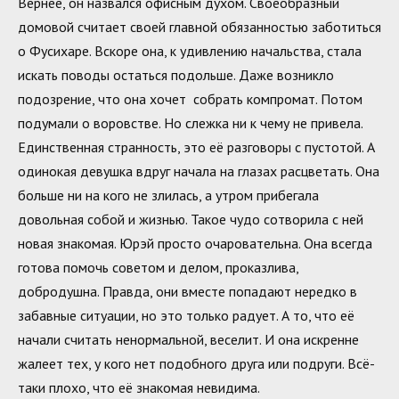
Вернее, он назвался офисным духом. Своеобразный
домовой считает своей главной обязанностью заботиться
о Фусихаре. Вскоре она, к удивлению начальства, стала
искать поводы остаться подольше. Даже возникло
подозрение, что она хочет собрать компромат. Потом
подумали о воровстве. Но слежка ни к чему не привела.
Единственная странность, это её разговоры с пустотой. А
одинокая девушка вдруг начала на глазах расцветать. Она
больше ни на кого не злилась, а утром прибегала
довольная собой и жизнью. Такое чудо сотворила с ней
новая знакомая. Юрэй просто очаровательна. Она всегда
готова помочь советом и делом, проказлива,
добродушна. Правда, они вместе попадают нередко в
забавные ситуации, но это только радует. А то, что её
начали считать ненормальной, веселит. И она искренне
жалеет тех, у кого нет подобного друга или подруги. Всё-
таки плохо, что её знакомая невидима.