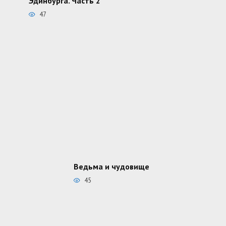
Эдинбурга. Часть 2
47
Ведьма и чудовище
45