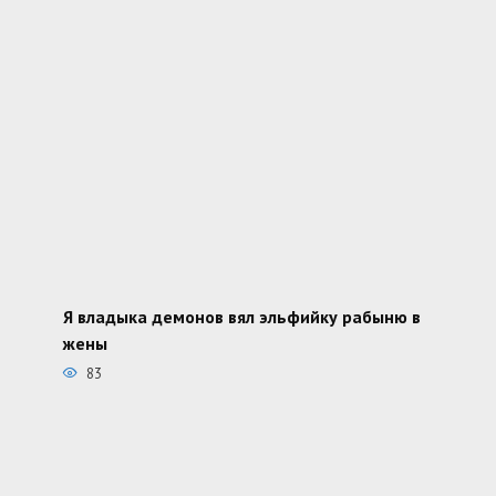
Я владыка демонов вял эльфийку рабыню в
жены
83