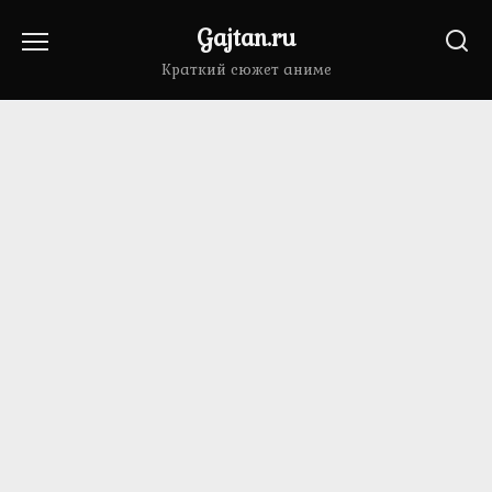
Перейти
Gajtan.ru
к
содержанию
Краткий сюжет аниме