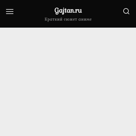
Перейти
Gajtan.ru
к
содержанию
Краткий сюжет аниме