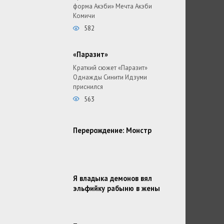
форма Акэби» Мечта Акэби
Комичи
582
«Паразит»
Краткий сюжет «Паразит»
Однажды Синити Идзуми
приснился
563
Перерождение: Монстр
Я владыка демонов вял
эльфийку рабыню в жены