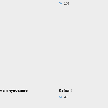
103
ма и чудовище
Кэйон!
48