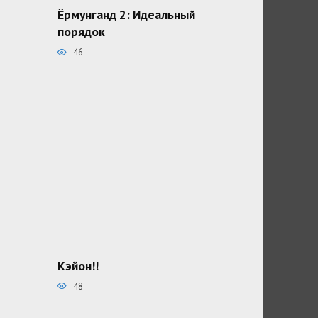
Ёрмунганд 2: Идеальный
порядок
46
Кэйон!!
48