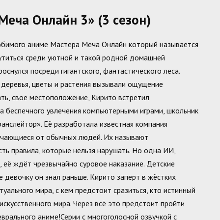
еча Онлайн 3» (3 сезон)
любимого аниме Мастера Меча Онлайн который называется
чутиться среди уютной и такой родной домашней
роснулся посреди гигантского, фантастического леса.
деревья, цветы и растения вызывали ощущение
ать, своё местоположение, Кирито встретил
а беспечного увлечения компьютерными играми, школьник
ранслейтор». Её разработала известная компания
ичающиеся от обычных людей. Их называют
ть правила, которые нельзя нарушать. Но одна ИИ,
, её ждёт чрезвычайно суровое наказание. Детские
 девочку он знал раньше. Кирито заперт в жёстких
туального мира, с кем предстоит сразиться, кто истинный
и искусственного мира. Через всё это предстоит пройти
врального аниме!Серии с многоголосной озвучкой с