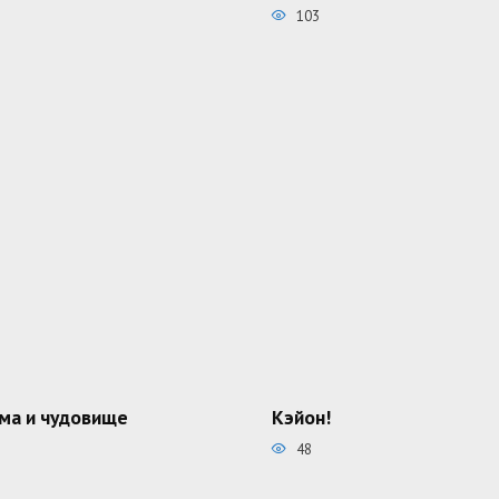
103
ма и чудовище
Кэйон!
48