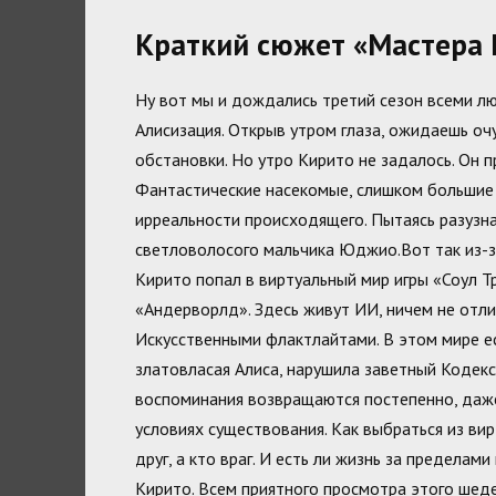
Краткий сюжет «Мастера М
Ну вот мы и дождались третий сезон всеми 
Алисизация. Открыв утром глаза, ожидаешь о
обстановки. Но утро Кирито не задалось. Он п
Фантастические насекомые, слишком большие 
ирреальности происходящего. Пытаясь разузн
светловолосого мальчика Юджио.Вот так из-з
Кирито попал в виртуальный мир игры «Соул Т
«Андерворлд». Здесь живут ИИ, ничем не отл
Искусственными флактлайтами. В этом мире ес
златовласая Алиса, нарушила заветный Кодекс
воспоминания возвращаются постепенно, даже
условиях существования. Как выбраться из вир
друг, а кто враг. И есть ли жизнь за пределам
Кирито. Всем приятного просмотра этого шеде