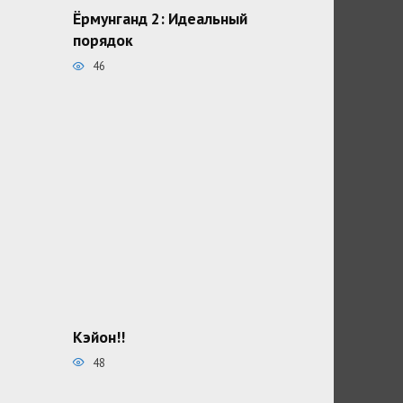
Ёрмунганд 2: Идеальный
порядок
46
Кэйон!!
48