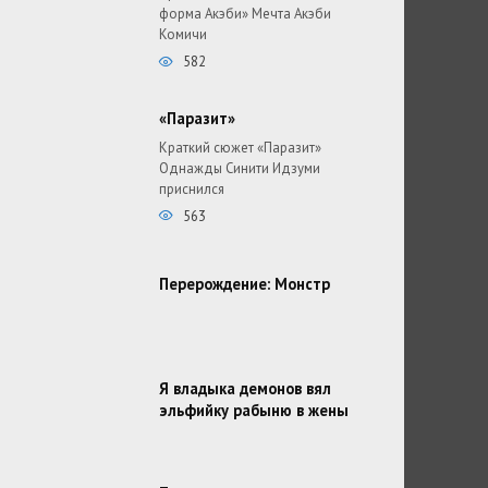
форма Акэби» Мечта Акэби
Комичи
582
«Паразит»
Краткий сюжет «Паразит»
Однажды Синити Идзуми
приснился
563
Перерождение: Монстр
Я владыка демонов вял
эльфийку рабыню в жены