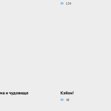
104
ма и чудовище
Кэйон!
48