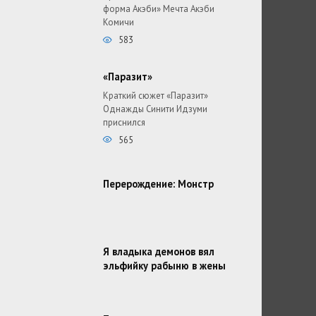
форма Акэби» Мечта Акэби
Комичи
583
«Паразит»
Краткий сюжет «Паразит»
Однажды Синити Идзуми
приснился
565
Перерождение: Монстр
Я владыка демонов вял
эльфийку рабыню в жены