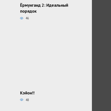
Ёрмунганд 2: Идеальный
порядок
46
Кэйон!!
48