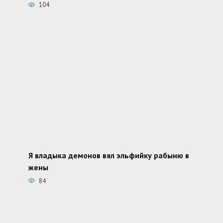
104
Я владыка демонов вял эльфийку рабыню в
жены
84