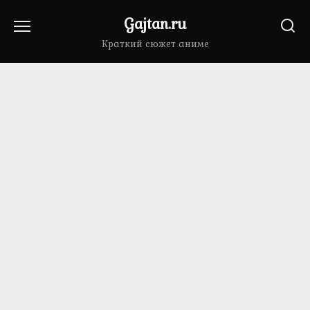
Перейти
Gajtan.ru
к
содержанию
Краткий сюжет аниме