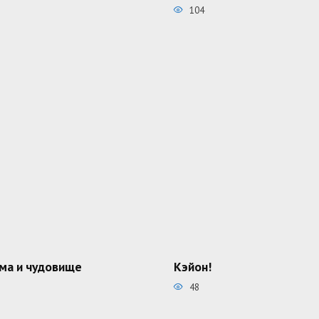
104
ма и чудовище
Кэйон!
48