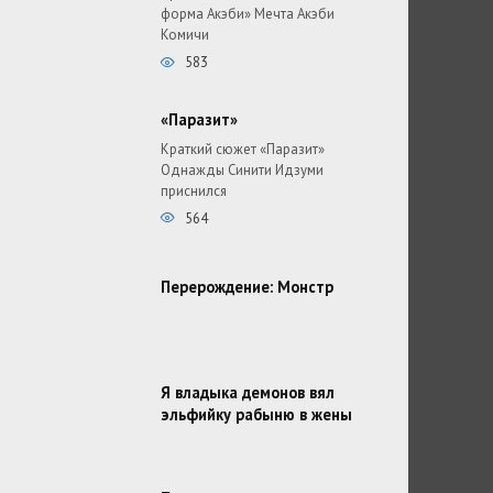
форма Акэби» Мечта Акэби
Комичи
583
«Паразит»
Краткий сюжет «Паразит»
Однажды Синити Идзуми
приснился
564
Перерождение: Монстр
Я владыка демонов вял
эльфийку рабыню в жены