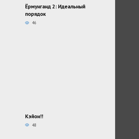
Ёрмунганд 2: Идеальный
порядок
46
Кэйон!!
48