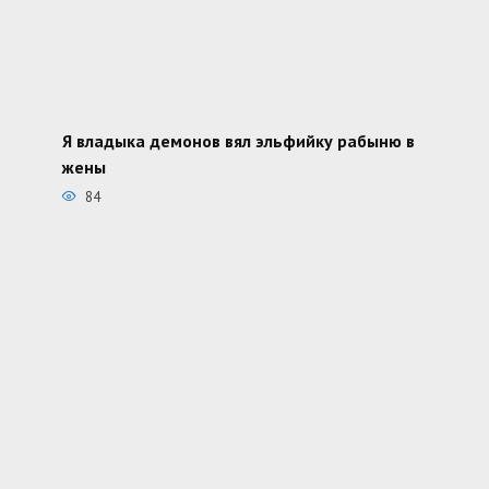
Я владыка демонов вял эльфийку рабыню в
жены
84