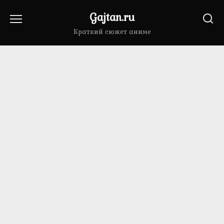
Перейти
Gajtan.ru
к
содержанию
Краткий сюжет аниме