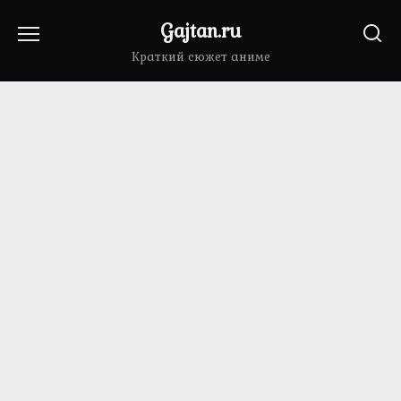
Перейти
Gajtan.ru
к
содержанию
Краткий сюжет аниме