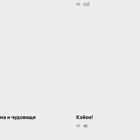
103
ма и чудовище
Кэйон!
48