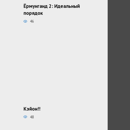
Ёрмунганд 2: Идеальный
порядок
46
Кэйон!!
48