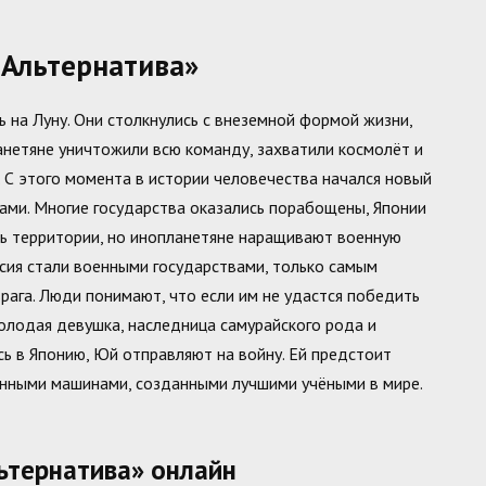
 Альтернатива»
 на Луну. Они столкнулись с внеземной формой жизни,
анетяне уничтожили всю команду, захватили космолёт и
 С этого момента в истории человечества начался новый
ами. Многие государства оказались порабощены, Японии
ть территории, но инопланетяне наращивают военную
ия стали военными государствами, только самым
рага. Люди понимают, что если им не удастся победить
олодая девушка, наследница самурайского рода и
сь в Японию, Юй отправляют на войну. Ей предстоит
анными машинами, созданными лучшими учёными в мире.
льтернатива» онлайн