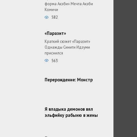
форма Акэби» Мечта Акэби
Комичи
582
«Паразит»
Краткий сюжет «Паразит»
Однажды Синити Идзуми
приснился
563
Перерождение: Монстр
Я владыка демонов вял
эльфийку рабыню в жены