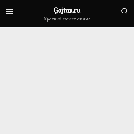
Перейти
Gajtan.ru
к
содержанию
Краткий сюжет аниме