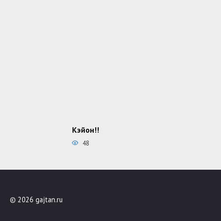
Кэйон!!
48
© 2026 gajtan.ru