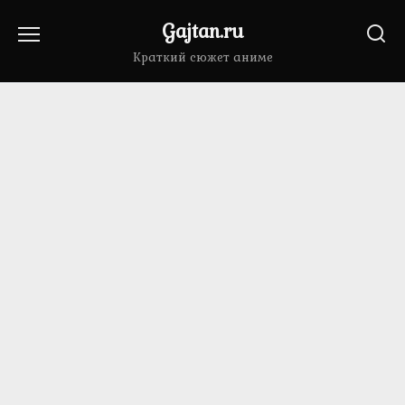
Перейти
Gajtan.ru
к
содержанию
Краткий сюжет аниме