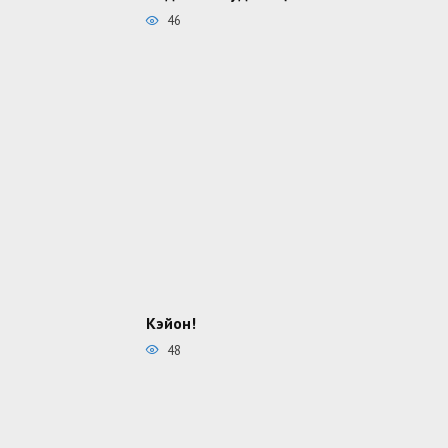
46
Кэйон!
48