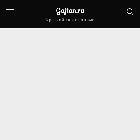
Перейти
Gajtan.ru
к
содержанию
Краткий сюжет аниме