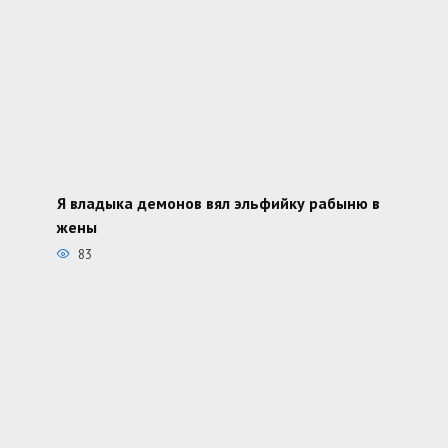
Я владыка демонов вял эльфийку рабыню в
жены
83