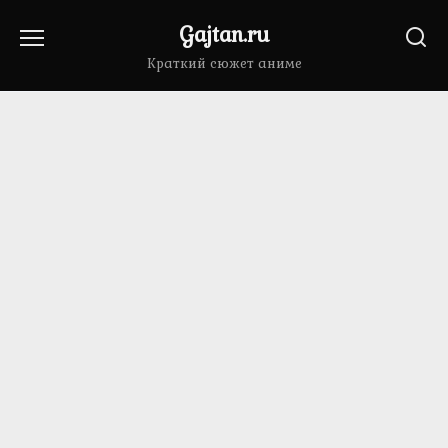
Перейти
Gajtan.ru
к
содержанию
Краткий сюжет аниме