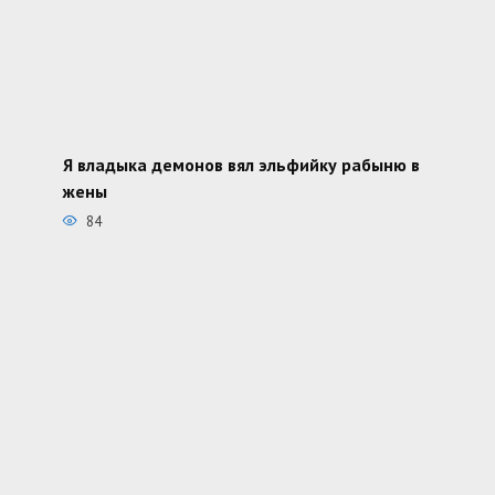
Я владыка демонов вял эльфийку рабыню в
жены
84