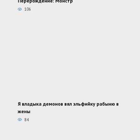
Перерождение: Монстр
106
Я владыка демонов вял эльфийку рабыню в
жены
84