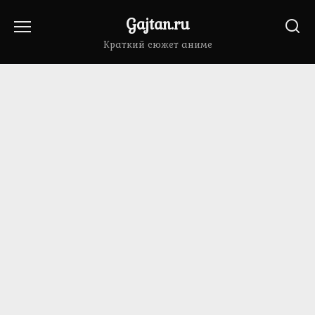
Перейти
Gajtan.ru
к
содержанию
Краткий сюжет аниме