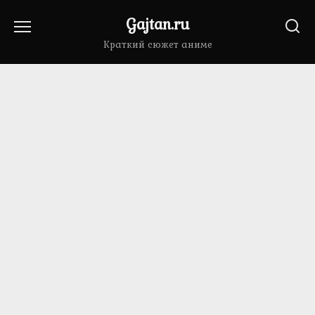
Перейти
Gajtan.ru
к
содержанию
Краткий сюжет аниме