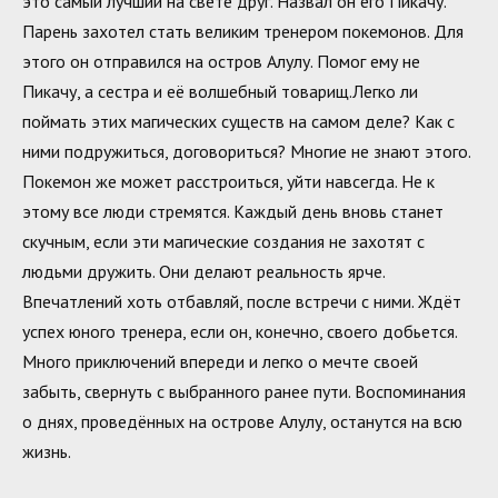
это самый лучший на свете друг. Назвал он его Пикачу.
Парень захотел стать великим тренером покемонов. Для
этого он отправился на остров Алулу. Помог ему не
Пикачу, а сестра и её волшебный товарищ.Легко ли
поймать этих магических существ на самом деле? Как с
ними подружиться, договориться? Многие не знают этого.
Покемон же может расстроиться, уйти навсегда. Не к
этому все люди стремятся. Каждый день вновь станет
скучным, если эти магические создания не захотят с
людьми дружить. Они делают реальность ярче.
Впечатлений хоть отбавляй, после встречи с ними. Ждёт
успех юного тренера, если он, конечно, своего добьется.
Много приключений впереди и легко о мечте своей
забыть, свернуть с выбранного ранее пути. Воспоминания
о днях, проведённых на острове Алулу, останутся на всю
жизнь.