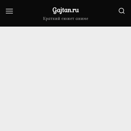
Перейти
Gajtan.ru
к
содержанию
Краткий сюжет аниме