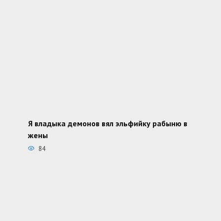
Я владыка демонов вял эльфийку рабыню в
жены
84