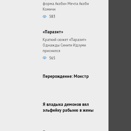
форма Акэби» Мечта Акэби
Комичи
583
«Паразит»
Краткий сюжет «Паразит»
Однажды Синити Идзуми
приснился
565
Перерождение: Монстр
Я владыка демонов вял
эльфийку рабыню в жены