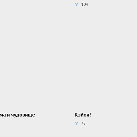
104
ма и чудовище
Кэйон!
48