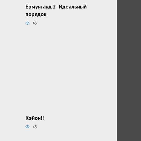
Ёрмунганд 2: Идеальный
порядок
46
Кэйон!!
48