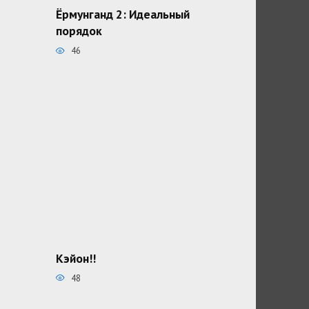
Ёрмунганд 2: Идеальный
порядок
46
Кэйон!!
48