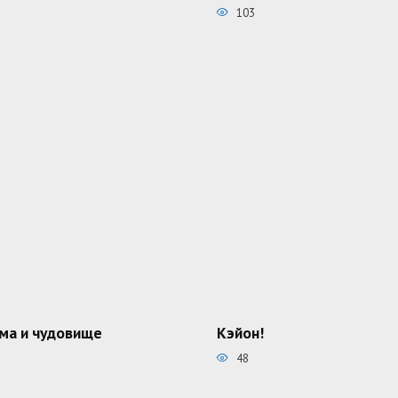
103
ма и чудовище
Кэйон!
48