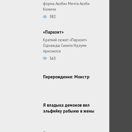
форма Акэби» Мечта Акэби
Комичи
582
«Паразит»
Краткий сюжет «Паразит»
Однажды Синити Идзуми
приснился
563
Перерождение: Монстр
Я владыка демонов вял
эльфийку рабыню в жены