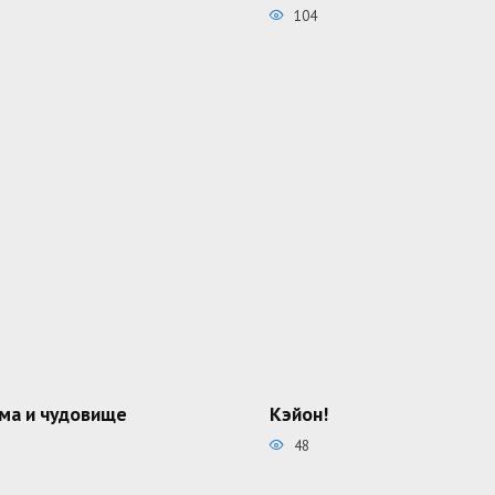
104
ма и чудовище
Кэйон!
48