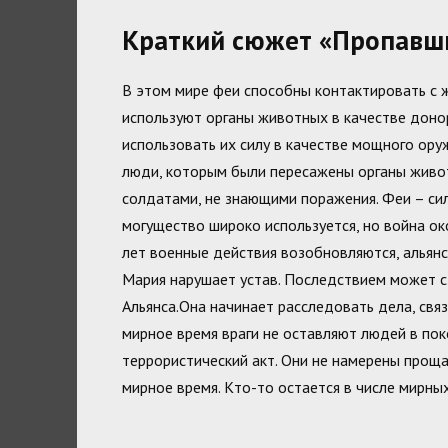
Краткий сюжет «Пропавшие
В этом мире феи способны контактировать с 
используют органы животных в качестве донор
использовать их силу в качестве мощного ору
люди, которым были пересажены органы живот
солдатами, не знающими поражения. Феи – си
могущество широко используется, но война ок
лет военные действия возобновляются, альян
Мария нарушает устав. Последствием может ст
Альянса.Она начинает расследовать дела, свя
мирное время враги не оставляют людей в по
террористический акт. Они не намерены проща
мирное время. Кто-то остается в числе мирных