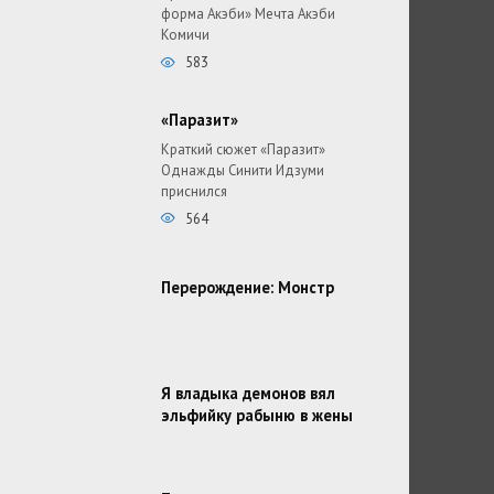
форма Акэби» Мечта Акэби
Комичи
583
«Паразит»
Краткий сюжет «Паразит»
Однажды Синити Идзуми
приснился
564
Перерождение: Монстр
Я владыка демонов вял
эльфийку рабыню в жены