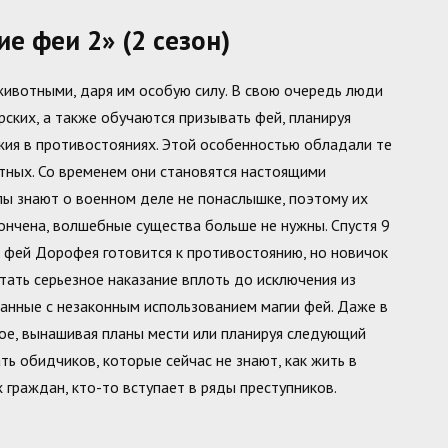
 феи 2» (2 сезон)
животными, даря им особую силу. В свою очередь люди
ских, а также обучаются призывать фей, планируя
жия в противостояниях. Этой особенностью обладали те
ных. Со временем они становятся настоящими
лы знают о военном деле не понаслышке, поэтому их
ончена, волшебные существа больше не нужны. Спустя 9
с фей Дорофея готовится к противостоянию, но новичок
ать серьезное наказание вплоть до исключения из
занные с незаконным использованием магии фей. Даже в
кое, вынашивая планы мести или планируя следующий
ть обидчиков, которые сейчас не знают, как жить в
 граждан, кто-то вступает в ряды преступников.