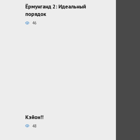
Ёрмунганд 2: Идеальный
порядок
46
Кэйон!!
48