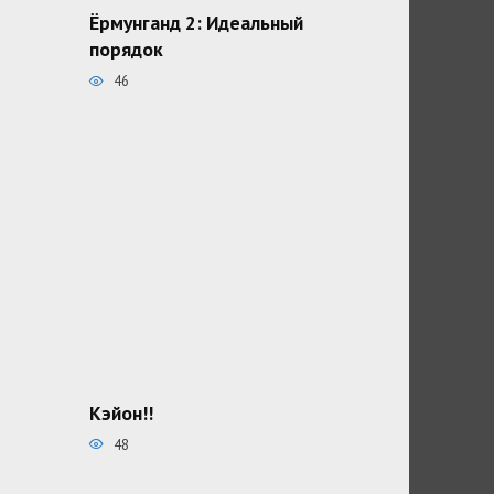
Ёрмунганд 2: Идеальный
порядок
46
Кэйон!!
48