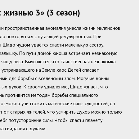
 жизнью 3» (3 сезон)
ии пространственная аномалия унесла жизни миллионов
ло повторяться с пугающей регулярностью. При
 Шидо чудом удаётся спасти маленькую сестру.
 малышку. По пути домой юноша встречает незнакомую
 чащу леса. Выясняется, что таинственная незнакомка
 устраивающего на Земле хаос.Детей спасает
ый для борьбы с вселенским злом. Могучие воины
ых духов. К своему удивлению, Шидо узнаёт, что
ень противится методам борьбы специального
возможно уничтожить магические силы сущностей, он
т от старых жителей, что усмирить духов можно только
ебя потусторонние силы. Чтобы спасти планету,
а свидания с духами.