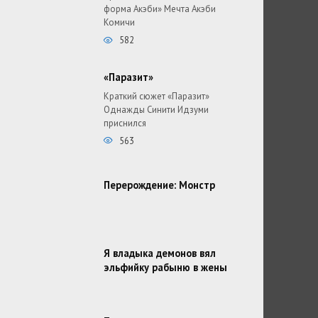
форма Акэби» Мечта Акэби
Комичи
582
«Паразит»
Краткий сюжет «Паразит»
Однажды Синити Идзуми
приснился
563
Перерождение: Монстр
Я владыка демонов вял
эльфийку рабыню в жены