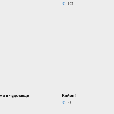
103
ма и чудовище
Кэйон!
48